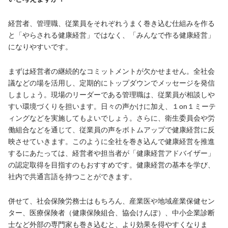
経営者、管理職、従業員をそれぞれうまく巻き込む仕組みを作る
と「やらされる健康経営」ではなく、「みんなで作る健康経営」
になりやすいです。
まずは経営者の継続的なコミットメントが欠かせません。全社会
議などの場を活用し、定期的にトップダウンでメッセージを発信
しましょう。現場のリーダーである管理職は、従業員が相談しや
すい環境づくりを担います。日々の声かけに加え、１on１ミーテ
ィングなどを実施してもよいでしょう。さらに、衛生委員会や労
働組合などを通じて、従業員の声をボトムアップで健康経営に反
映させていきます。このように全社を巻き込んで健康経営を推進
するにあたっては、経営者や担当者が「健康経営アドバイザー」
の認定取得を目指すのもおすすめです。健康経営の基本を学び、
社内で共通言語を持つことができます。
併せて、社会保険労務士はもちろん、産業医や地域産業保健セン
ター、医療保険者（健康保険組合、協会けんぽ）、中小企業診断
士など外部の専門家も巻き込むと、より効果を得やすくなりま