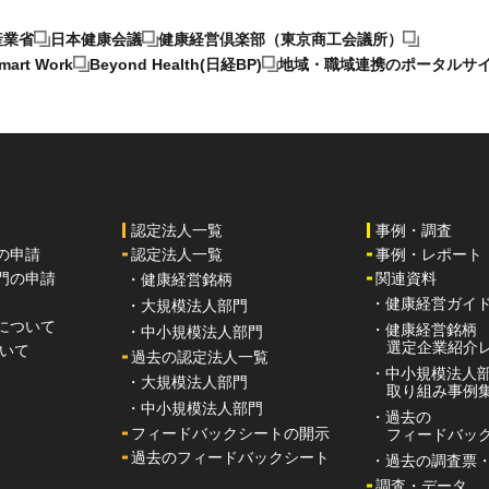
産業省
日本健康会議
健康経営倶楽部（東京商工会議所）
art Work
Beyond Health(日経BP)
地域・職域連携のポータルサ
認定法人一覧
事例・調査
の申請
認定法人一覧
事例・レポート
門の申請
関連資料
・健康経営銘柄
・健康経営ガイ
・大規模法人部門
について
・健康経営銘柄
・中小規模法人部門
選定企業紹介
ついて
過去の認定法人一覧
・中小規模法人
・大規模法人部門
取り組み事例
・中小規模法人部門
・過去の
フィードバックシートの開示
フィードバッ
過去のフィードバックシート
・過去の調査票
調査・データ