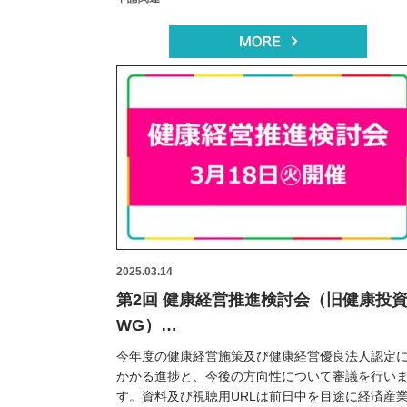
2025.03.14
第2回 健康経営推進検討会（旧健康投
WG）
3/18（火）13時～ ※当日のみYoutub
今年度の健康経営施策及び健康経営優良法人認定
視聴可
かかる進捗と、今後の方向性について審議を行い
す。資料及び視聴用URLは前日中を目途に経済産