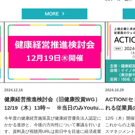
2024.12.16
2024.10.29
資
健康経営推進検討会（旧健康投資WG）
ACTION
12/19（木）13時～ ※当日のみYoutube
れる従業員
e
視聴可
は～（リア
に
今年度の健康経営施策及び健康経営優良法人認定に
12/5（木）開催
ま
かかる進捗と、今後の方向性について審議を行いま
これからの上場
業
す。資料及び視聴用URLは前日中を目途に経済産業
スマネジメント