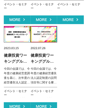
す。資料及び視聴用
す。資料及び視聴用
います。資料及び視
イベント・セミナ
イベント・セミナ
イベント・セミナ
可）
URLは前日中を目途
URLは前日中を目途
聴用URLは前日中を
ー
ー
ー
に経済産業省ホーム
に経済産業省ホーム
目途に経済産業省ホ
DLツール・資料
DLツール・資料
DLツール・資料
ページに掲載予定で
ページに掲載予定で
ームページに掲載予
お知らせ
お知らせ
お知らせ
す。
す。
定です。
2023.03.15
2022.07.26
健康投資ワー
健康投資ワー
キンググルー
キンググルー
プ
プ
今回の会議では、今
今回の会議では、今
３/１６開催
7/26開催
年度の健康経営度調
年度の健康経営優良
査を基に、次年度の
法人認定制度の設問
（Youtube視
（Youtube視
経営優良法人認定制
項目等に関する審議
聴可）
聴可）
度の内容および設問
を行います。資料及
イベント・セミナ
イベント・セミナ
項目等に関する審議
び視聴用URLは前日
ー
ー
を行います。資料及
中を目途に経済産業
DLツール・資料
DLツール・資料
び視聴用URLは前日
省ホームページに掲
お知らせ
お知らせ
中を目途に経済産業
載予定。