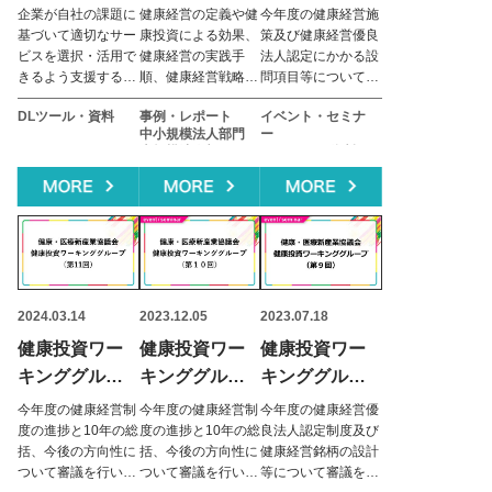
業リスト
康経営優良法
プ 第12回
企業が⾃社の課題に
健康経営の定義や健
今年度の健康経営施
人認定事務局
7/23開催
基づいて適切なサー
康投資による効果、
策及び健康経営優良
ビスを選択・活用で
健康経営の実践手
法人認定にかかる設
編
（当日のみ
きるよう支援するた
順、健康経営戦略マ
問項目等について審
Youtube視聴
めの「サービス提供
ップの作成方法、健
議を行います。資料
DLツール・資料
事例・レポート
イベント・セミナ
可）
企業」のリストで
康経営に関する情報
及び視聴用URLは前
中小規模法人部門
ー
す。
開示について取りま
日中を目途に経済産
大規模法人部門
DLツール・資料
とめたものです。
業省ホームページに
DLツール・資料
お知らせ
掲載予定です。
お知らせ
その他
2024.03.14
2023.12.05
2023.07.18
健康投資ワー
健康投資ワー
健康投資ワー
キンググルー
キンググルー
キンググルー
プ 第11回
プ
プ
今年度の健康経営制
今年度の健康経営制
今年度の健康経営優
3/15開催（当
12/7開催
7/18開催
度の進捗と10年の総
度の進捗と10年の総
良法人認定制度及び
括、今後の方向性に
括、今後の方向性に
健康経営銘柄の設計
日のみ
（Youtube視
（Youtube視
ついて審議を行いま
ついて審議を行いま
等について審議を行
Youtube視聴
聴可）
聴可）