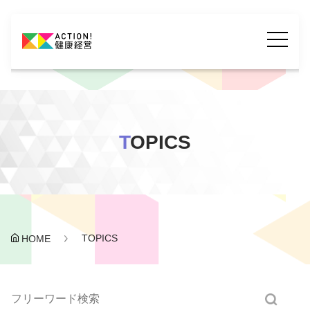
T
OPICS
TOPICS
HOME
検索